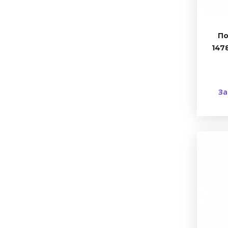
По
1478
За