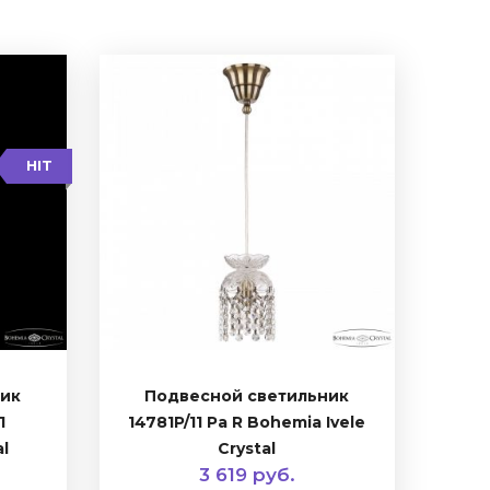
HIT
ник
Подвесной светильник
1
14781P/11 Pa R Bohemia Ivele
al
Crystal
3 619 руб.