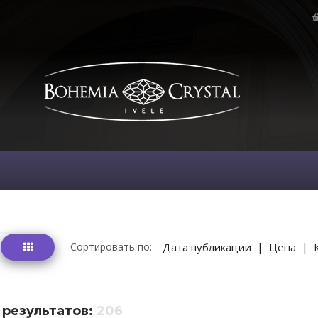
Сортировать по:
Дата публикации
|
Цена
|
 результатов:
206