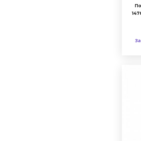
По
147
За