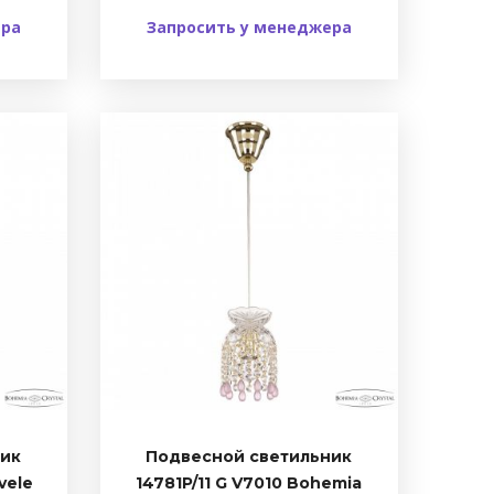
ера
Запросить у менеджера
ник
Подвесной светильник
vele
14781P/11 G V7010 Bohemia