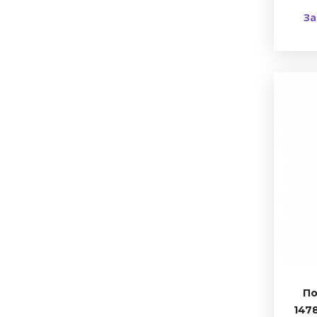
За
По
1478