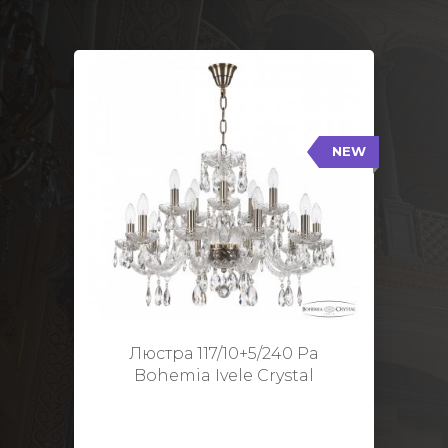
NEW
117/10+5/240 Pa
NEW
Тип: Стеклянный рожок
Цвет арматуры: Патина/
Кол-во ламп: 15
Диаметр: 70 см
Высота: 48 см
Люстра 117/10+5/240 Pa
Bohemia Ivele Crystal