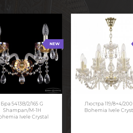
NEW
B/2/165 G Shampan/M-1H
119/8+4/200 G
NEW
Тип: Хрустальные
Тип: Стеклянный рожо
ет арматуры: Золото/
Цвет арматуры: Золото
Кол-во ламп: 2
Кол-во ламп: 1
Высота: 24 см
Диаметр: 58 с
Глубина: 21 см
Высота: 38 с
Бра 5413B/2/165 G
Люстра 119/8+4/200
Ширина: 35 см
Shampan/M-1H
Bohemia Ivele Cryst
ohemia Ivele Crystal