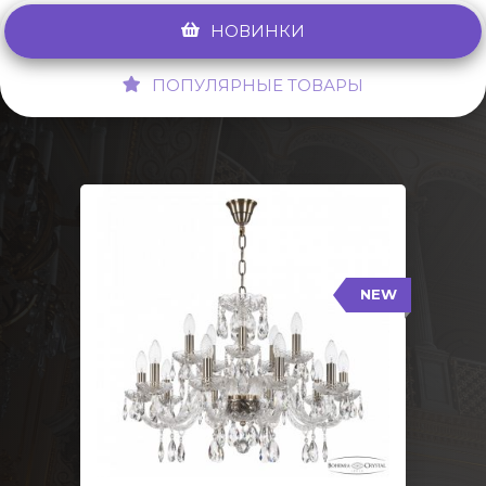
НОВИНКИ
ПОПУЛЯРНЫЕ ТОВАРЫ
NEW
117/10+5/240 Pa
NEW
Тип: Стеклянный рожок
Цвет арматуры: Патина/
Кол-во ламп: 15
Диаметр: 70 см