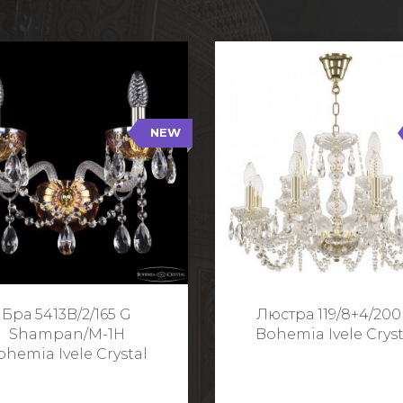
NEW
B/2/165 G Shampan/M-1H
119/8+4/200 G
NEW
Тип: Хрустальные
Тип: Стеклянный рожо
ет арматуры: Золото/
Цвет арматуры: Золото
Кол-во ламп: 2
Кол-во ламп: 1
Высота: 24 см
Диаметр: 58 с
Глубина: 21 см
Высота: 38 с
Бра 5413B/2/165 G
Люстра 119/8+4/200
Ширина: 35 см
Shampan/M-1H
Bohemia Ivele Cryst
ohemia Ivele Crystal