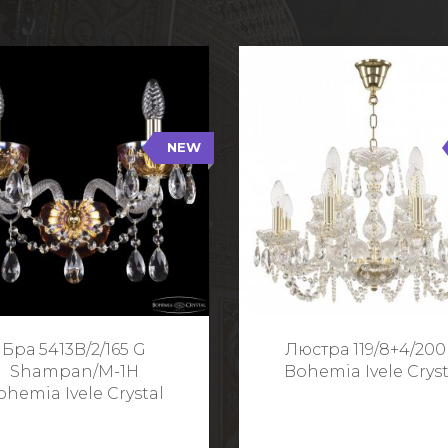
NEW
B/2/165 G Shampan/M-1H
119/8+4/200 G
NEW
Тип: Хрустальные
Тип: Стеклянный рожо
ет арматуры: Золото/
Цвет арматуры: Золото
Кол-во ламп: 2
Кол-во ламп: 1
Высота: 24 см
Диаметр: 58 с
Глубина: 21 см
Высота: 38 с
Бра 5413B/2/165 G
Люстра 119/8+4/200
Ширина: 35 см
Shampan/M-1H
Bohemia Ivele Cryst
ohemia Ivele Crystal