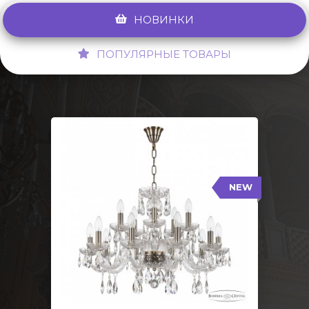
НОВИНКИ
ПОПУЛЯРНЫЕ ТОВАРЫ
NEW
117/10+5/240 Pa
NEW
Тип: Стеклянный рожок
Цвет арматуры: Патина/
Кол-во ламп: 15
Диаметр: 70 см