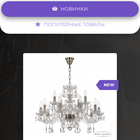
НОВИНКИ
ПОПУЛЯРНЫЕ ТОВАРЫ
NEW
117/10+5/240 Pa
NEW
Тип: Стеклянный рожок
Цвет арматуры: Патина/
Кол-во ламп: 15
Диаметр: 70 см