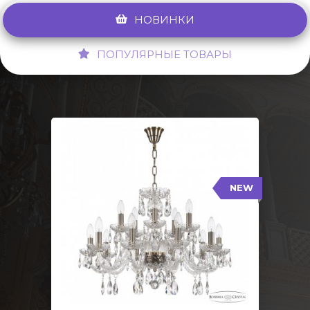
НОВИНКИ
ПОПУЛЯРНЫЕ ТОВАРЫ
NEW
117/10+5/240 Pa
NEW
Тип: Стеклянный рожок
Цвет арматуры: Патина/
Кол-во ламп: 15
Диаметр: 70 см