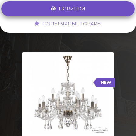
НОВИНКИ
ПОПУЛЯРНЫЕ ТОВАРЫ
NEW
117/10+5/240 Pa
NEW
Тип: Стеклянный рожок
Цвет арматуры: Патина/
Кол-во ламп: 15
Диаметр: 70 см