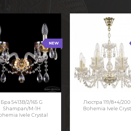
NEW
B/2/165 G Shampan/M-1H
119/8+4/200 G
NEW
Тип: Хрустальные
Тип: Стеклянный рожо
ет арматуры: Золото/
Цвет арматуры: Золото
Кол-во ламп: 2
Кол-во ламп: 1
Высота: 24 см
Диаметр: 58 с
Глубина: 21 см
Высота: 38 с
Бра 5413B/2/165 G
Люстра 119/8+4/200
Ширина: 35 см
Shampan/M-1H
Bohemia Ivele Cryst
ohemia Ivele Crystal