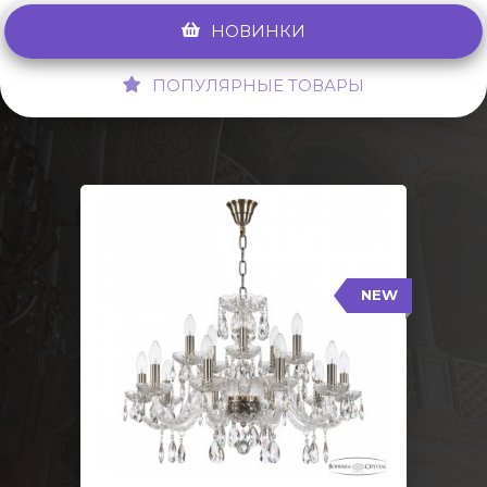
НОВИНКИ
ПОПУЛЯРНЫЕ ТОВАРЫ
NEW
117/10+5/240 Pa
NEW
Тип: Стеклянный рожок
Цвет арматуры: Патина/
Кол-во ламп: 15
Диаметр: 70 см