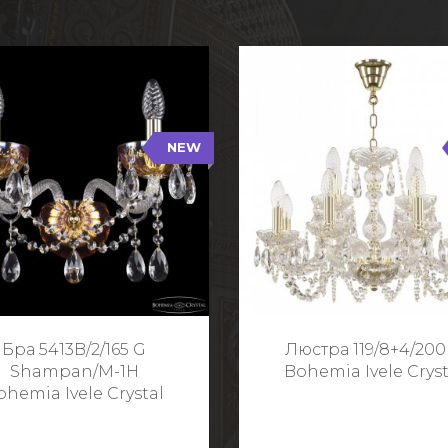
NEW
B/2/165 G Shampan/M-1H
119/8+4/200 G
NEW
Тип: Хрустальные
Тип: Стеклянный рожо
ет арматуры: Золото/
Цвет арматуры: Золото
Кол-во ламп: 2
Кол-во ламп: 1
Высота: 24 см
Диаметр: 58 с
Глубина: 21 см
Высота: 38 с
Бра 5413B/2/165 G
Люстра 119/8+4/200
Ширина: 35 см
Shampan/M-1H
Bohemia Ivele Cryst
ohemia Ivele Crystal