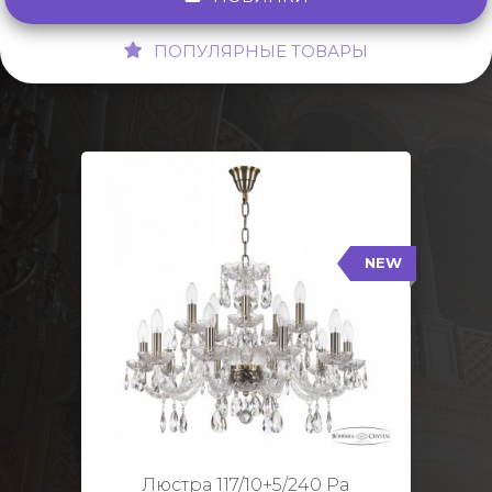
ПОПУЛЯРНЫЕ ТОВАРЫ
NEW
117/10+5/240 Pa
NEW
Тип: Стеклянный рожок
Цвет арматуры: Патина/
Кол-во ламп: 15
Диаметр: 70 см
Высота: 48 см
Люстра 117/10+5/240 Pa