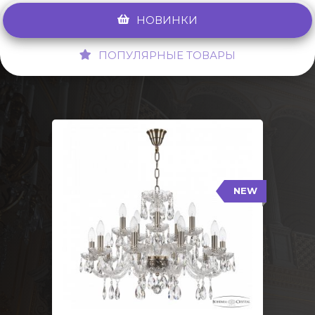
НОВИНКИ
ПОПУЛЯРНЫЕ ТОВАРЫ
NEW
117/10+5/240 Pa
NEW
Тип: Стеклянный рожок
Цвет арматуры: Патина/
Кол-во ламп: 15
Диаметр: 70 см