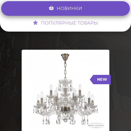
НОВИНКИ
ПОПУЛЯРНЫЕ ТОВАРЫ
NEW
117/10+5/240 Pa
NEW
Тип: Стеклянный рожок
Цвет арматуры: Патина/
Кол-во ламп: 15
Диаметр: 70 см