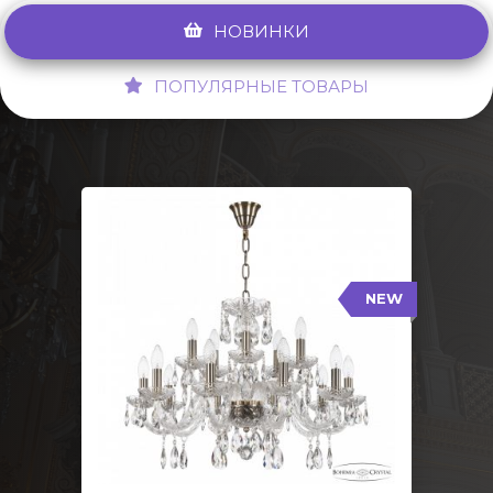
НОВИНКИ
ПОПУЛЯРНЫЕ ТОВАРЫ
NEW
117/10+5/240 Pa
NEW
Тип: Стеклянный рожок
Цвет арматуры: Патина/
Кол-во ламп: 15
Диаметр: 70 см