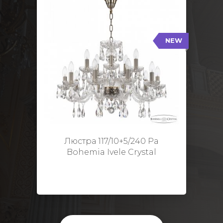
NEW
117/10+5/240 Pa
NEW
Тип: Стеклянный рожок
Цвет арматуры: Патина/
Кол-во ламп: 15
Диаметр: 70 см
Высота: 48 см
Люстра 117/10+5/240 Pa
Bohemia Ivele Crystal