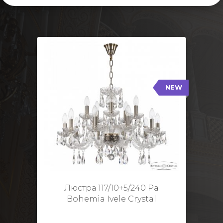
NEW
117/10+5/240 Pa
NEW
Тип: Стеклянный рожок
Цвет арматуры: Патина/
Кол-во ламп: 15
Диаметр: 70 см
Высота: 48 см
Люстра 117/10+5/240 Pa
Bohemia Ivele Crystal