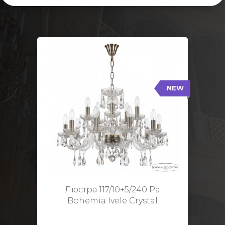
NEW
117/10+5/240 Pa
NEW
Тип: Стеклянный рожок
Цвет арматуры: Патина/
Кол-во ламп: 15
Диаметр: 70 см
Высота: 48 см
Люстра 117/10+5/240 Pa
Bohemia Ivele Crystal