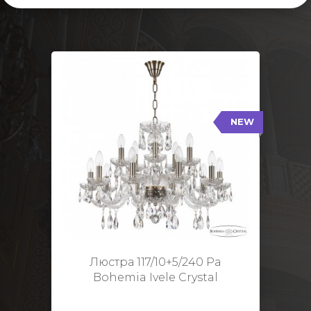
NEW
117/10+5/240 Pa
NEW
Тип: Стеклянный рожок
Цвет арматуры: Патина/
Кол-во ламп: 15
Диаметр: 70 см
Высота: 48 см
Люстра 117/10+5/240 Pa
Bohemia Ivele Crystal