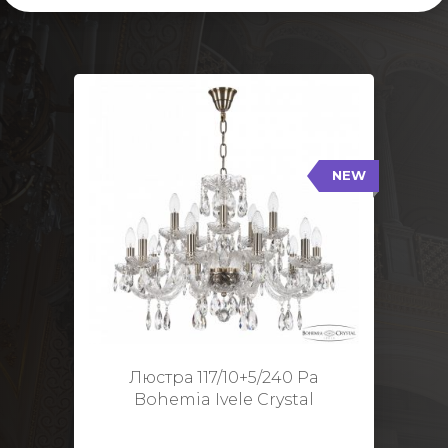
NEW
117/10+5/240 Pa
NEW
Тип: Стеклянный рожок
Цвет арматуры: Патина/
Кол-во ламп: 15
Диаметр: 70 см
Высота: 48 см
Люстра 117/10+5/240 Pa
Bohemia Ivele Crystal