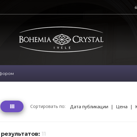
рфором
Сортировать по:
Дата публикации
|
Цена
|
 результатов:
11