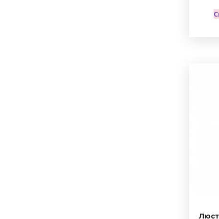
С
Люст