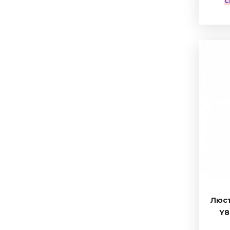
С
Люст
Y8