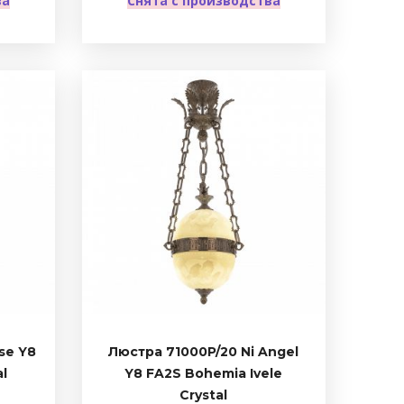
ва
Снята с производства
se Y8
Люстра 71000P/20 Ni Angel
al
Y8 FA2S Bohemia Ivele
Crystal