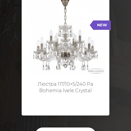
NEW
117/10+5/240 Pa
NEW
Тип: Стеклянный рожок
Цвет арматуры: Патина/
Кол-во ламп: 15
Диаметр: 70 см
Высота: 48 см
Люстра 117/10+5/240 Pa
Bohemia Ivele Crystal