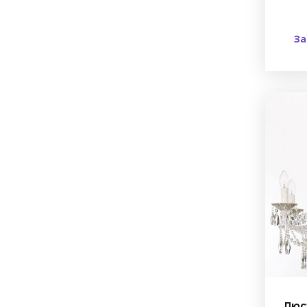
За
Люс