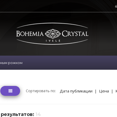
нным рожком
Сортировать по:
Дата публикации
|
Цена
|
 результатов:
14