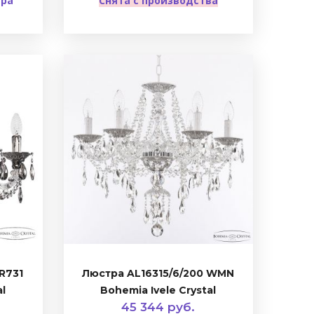
ера
Снята с производства
 R731
Люстра AL16315/6/200 WMN
al
Bohemia Ivele Crystal
45 344 руб.