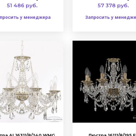
51 486 руб.
57 378 руб.
просить у менеджера
Запросить у менедж
тра AL16311/8/240 WMG
Люстра 16111/8/195 