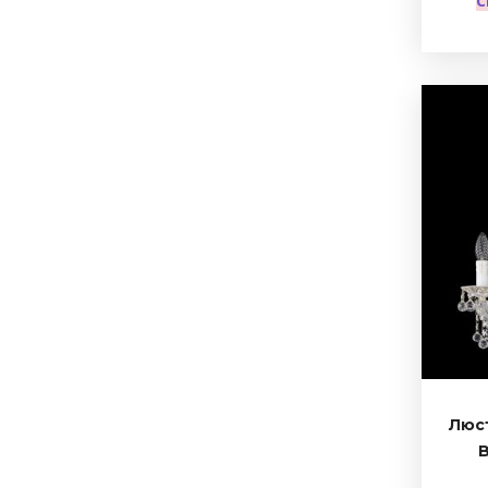
С
Люс
B