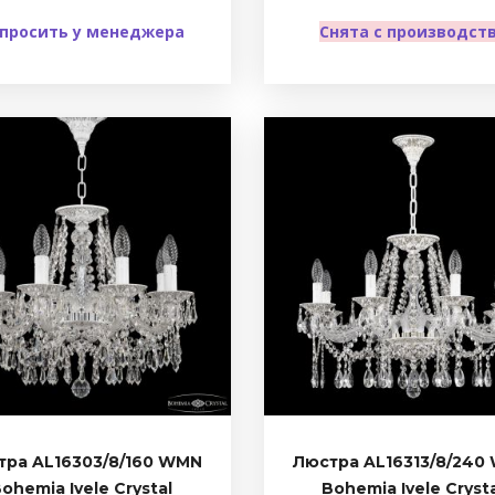
просить у менеджера
Снята с производст
тра AL16303/8/160 WMN
Люстра AL16313/8/240
ohemia Ivele Crystal
Bohemia Ivele Cryst