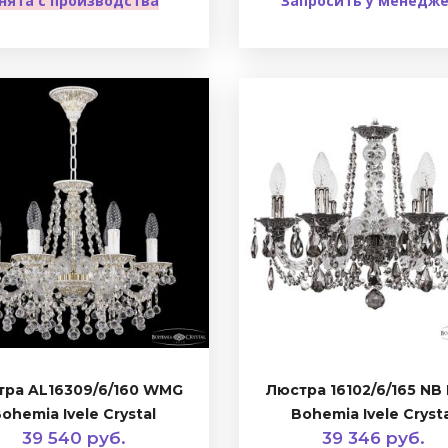
нята с производства
Запросить у менедж
тра AL16309/6/160 WMG
Люстра 16102/6/165 NB
ohemia Ivele Crystal
Bohemia Ivele Cryst
39 540 руб.
39 346 руб.