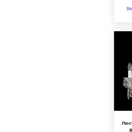
За
Люс
B