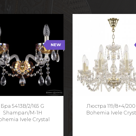
NEW
B/2/165 G Shampan/M-1H
119/8+4/200 G
NEW
Тип: Хрустальные
Тип: Стеклянный рожо
ет арматуры: Золото/
Цвет арматуры: Золото
Кол-во ламп: 2
Кол-во ламп: 1
Высота: 24 см
Диаметр: 58 с
Глубина: 21 см
Высота: 38 с
Бра 5413B/2/165 G
Люстра 119/8+4/200
Ширина: 35 см
Shampan/M-1H
Bohemia Ivele Cryst
ohemia Ivele Crystal