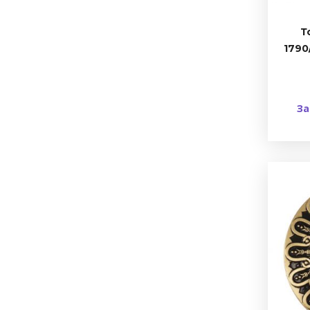
Т
1790
За