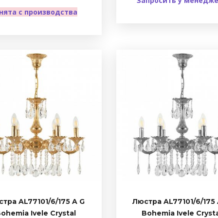
Запросить у менедж
нята с производства
тра AL77101/6/175 A G
Люстра AL77101/6/175 
ohemia Ivele Crystal
Bohemia Ivele Cryst