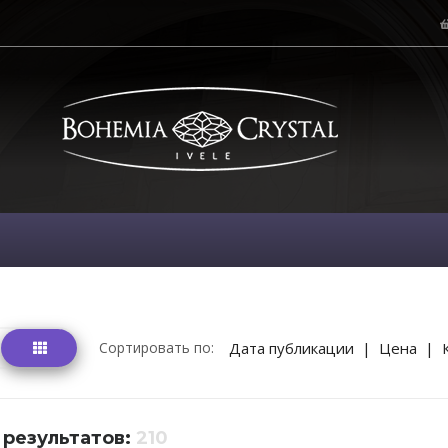
Сортировать по:
Дата публикации
|
Цена
|
 результатов:
210