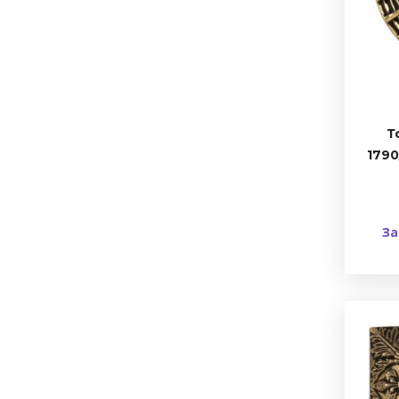
Т
1790
За