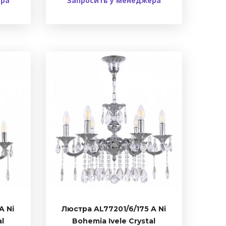
ера
Запросить у менеджера
A Ni
Люстра AL77201/6/175 A Ni
al
Bohemia Ivele Crystal