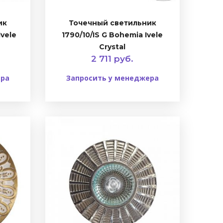
ик
Точечный светильник
Ivele
1790/10/IS G Bohemia Ivele
Crystal
2 711 руб.
ера
Запросить у менеджера