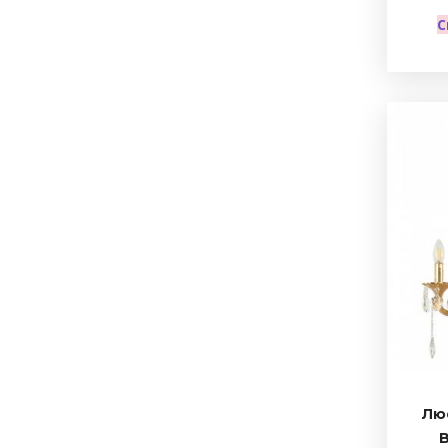
С
Люс
B