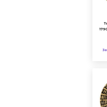
Т
1790
За