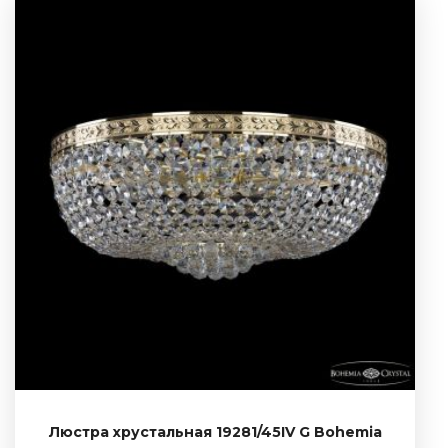
Люстра хрустальная 19281/45IV G Bohemia