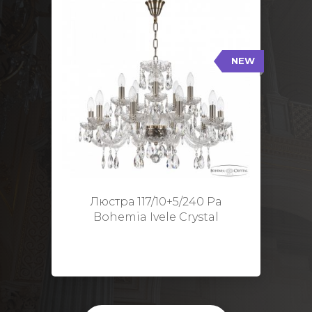
NEW
117/10+5/240 Pa
NEW
Тип: Стеклянный рожок
Цвет арматуры: Патина/
Кол-во ламп: 15
Диаметр: 70 см
Высота: 48 см
Люстра 117/10+5/240 Pa
Bohemia Ivele Crystal