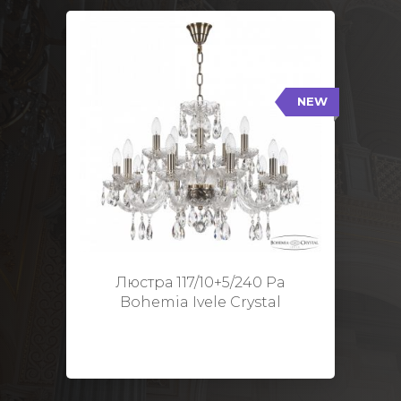
NEW
117/10+5/240 Pa
NEW
Тип: Стеклянный рожок
Цвет арматуры: Патина/
Кол-во ламп: 15
Диаметр: 70 см
Высота: 48 см
Люстра 117/10+5/240 Pa
Bohemia Ivele Crystal