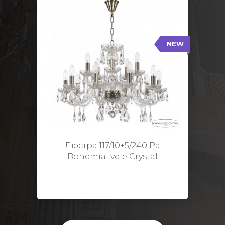
NEW
117/10+5/240 Pa
NEW
Тип: Стеклянный рожок
Цвет арматуры: Патина/
Кол-во ламп: 15
Диаметр: 70 см
Высота: 48 см
Люстра 117/10+5/240 Pa
Bohemia Ivele Crystal