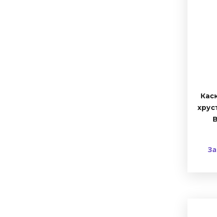
Кас
хрус
B
За