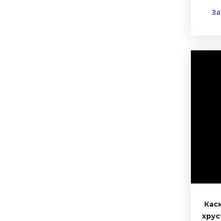
За
Кас
хрус