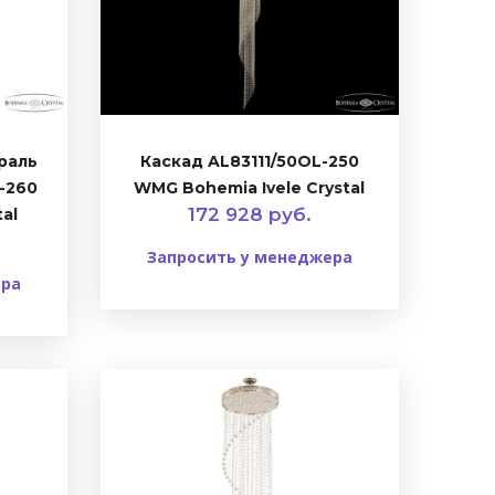
раль
Каскад AL83111/50OL-250
V-260
WMG Bohemia Ivele Crystal
172 928 руб.
tal
Запросить у менеджера
ера