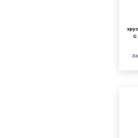
хрус
G 
За