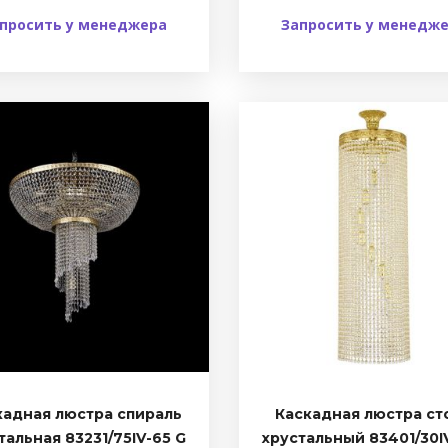
просить у менеджера
Запросить у менедж
кадная люстра спираль
Каскадная люстра ст
тальная 83231/75IV-65 G
хрустальный 83401/30I