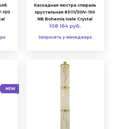
олб
Каскадная люстра спираль
V-100
хрустальная 83111/30IV-150
tal
NB Bohemia Ivele Crystal
108 164 руб.
ера
Запросить у менеджера
NEW