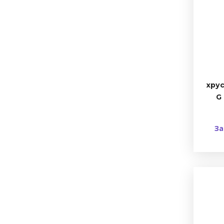
хрус
G 
За