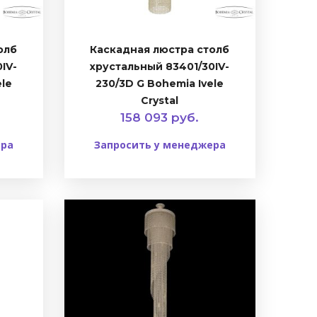
олб
Каскадная люстра столб
IV-
хрустальный 83401/30IV-
ele
230/3D G Bohemia Ivele
Crystal
158 093 руб.
ера
Запросить у менеджера