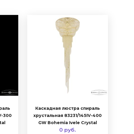
раль
Каскадная люстра спираль
V-300
хрустальная 83231/145IV-400
tal
GW Bohemia Ivele Crystal
0 руб.