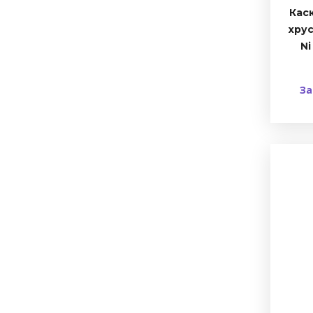
Кас
хрус
Ni
За