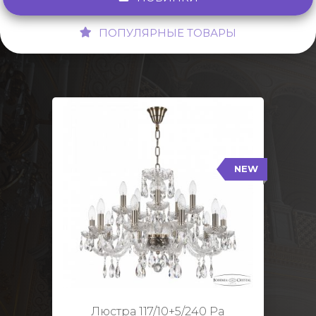
ПОПУЛЯРНЫЕ ТОВАРЫ
NEW
117/10+5/240 Pa
NEW
Тип: Стеклянный рожок
Цвет арматуры: Патина/
Кол-во ламп: 15
Диаметр: 70 см
Высота: 48 см
Люстра 117/10+5/240 Pa