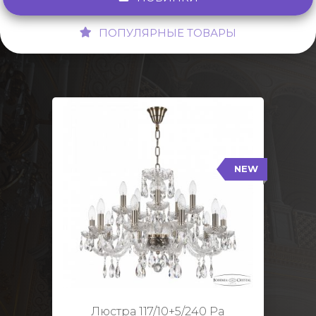
ПОПУЛЯРНЫЕ ТОВАРЫ
NEW
117/10+5/240 Pa
NEW
Тип: Стеклянный рожок
Цвет арматуры: Патина/
Кол-во ламп: 15
Диаметр: 70 см
Высота: 48 см
Люстра 117/10+5/240 Pa