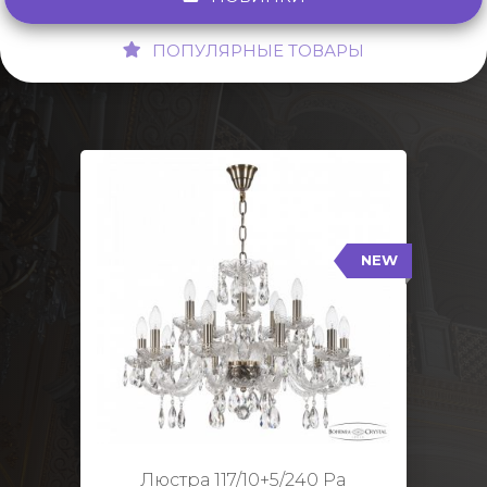
ПОПУЛЯРНЫЕ ТОВАРЫ
NEW
117/10+5/240 Pa
NEW
Тип: Стеклянный рожок
Цвет арматуры: Патина/
Кол-во ламп: 15
Диаметр: 70 см
Высота: 48 см
Люстра 117/10+5/240 Pa