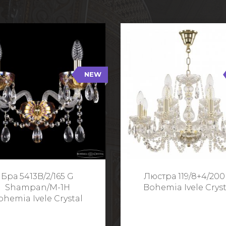
NEW
B/2/165 G Shampan/M-1H
119/8+4/200 G
NEW
Тип: Хрустальные
Тип: Стеклянный рожо
ет арматуры: Золото/
Цвет арматуры: Золото
Кол-во ламп: 2
Кол-во ламп: 1
Высота: 24 см
Диаметр: 58 с
Глубина: 21 см
Высота: 38 с
Бра 5413B/2/165 G
Люстра 119/8+4/200
Ширина: 35 см
Shampan/M-1H
Bohemia Ivele Cryst
ohemia Ivele Crystal