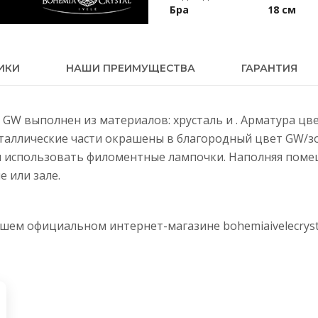
Бра
18 см
ИКИ
НАШИ ПРЕИМУЩЕСТВА
ГАРАНТИЯ
IV GW выполнен из материалов: хрусталь и . Арматура ц
еталлические части окрашены в благородный цвет GW/з
м использовать филоментные лампочки. Наполняя поме
е или зале.
нашем официальном интернет-магазине
bohemiaivelecryst