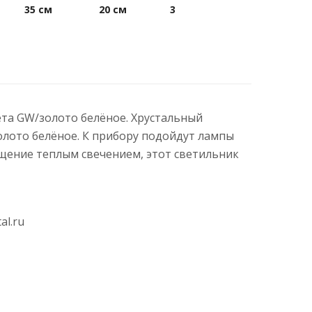
35 см
20 см
3
вета GW/золото белёное. Хрустальный
олото белёное. К прибору подойдут лампы
щение теплым свечением, этот светильник
al.ru