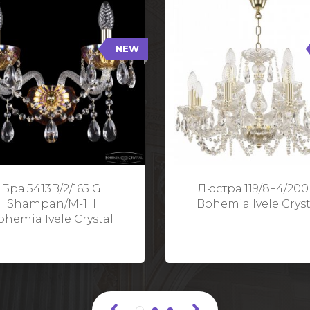
NEW
B/2/165 G Shampan/M-1H
119/8+4/200 G
NEW
Тип: Хрустальные
Тип: Стеклянный рожо
ет арматуры: Золото/
Цвет арматуры: Золото
Кол-во ламп: 2
Кол-во ламп: 1
Высота: 24 см
Диаметр: 58 с
Глубина: 21 см
Высота: 38 с
Бра 5413B/2/165 G
Люстра 119/8+4/200
Ширина: 35 см
Shampan/M-1H
Bohemia Ivele Cryst
ohemia Ivele Crystal