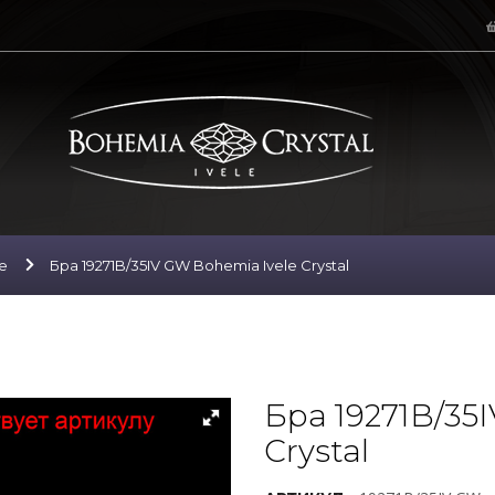
е
Бра 19271B/35IV GW Bohemia Ivele Crystal
Бра 19271B/35
Crystal