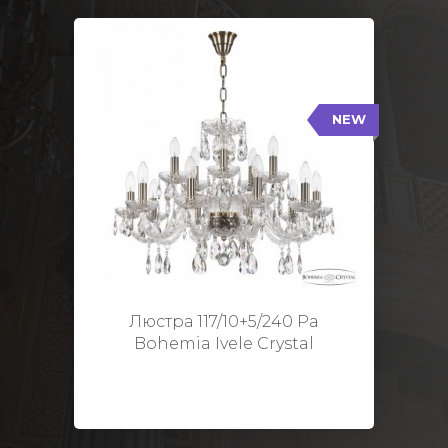
NEW
117/10+5/240 Pa
NEW
Тип: Стеклянный рожок
Цвет арматуры: Патина/
Кол-во ламп: 15
Диаметр: 70 см
Высота: 48 см
Люстра 117/10+5/240 Pa
Bohemia Ivele Crystal