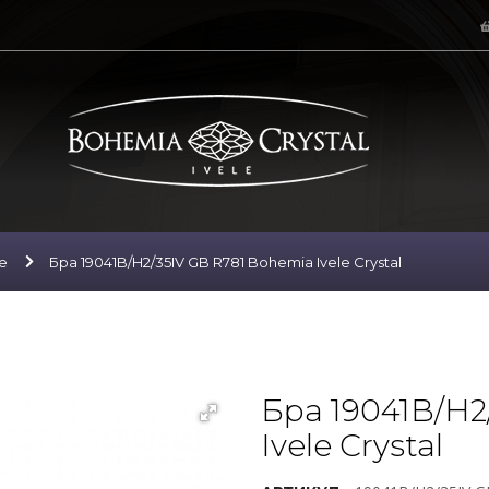
е
Бра 19041B/H2/35IV GB R781 Bohemia Ivele Crystal
Бра 19041B/H2
Ivele Crystal