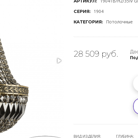
19041B/H2/35IV G
АРТИКУЛ:
1904
СЕРИЯ:
Потолочные
КАТЕГОРИЯ:
28 509 руб.
Дос
Под
ВИД ИЗДЕЛИЯ:
ГЛУБИНА: