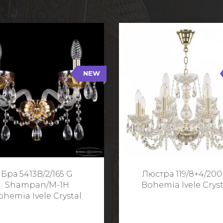
NEW
B/2/165 G Shampan/M-1H
119/8+4/200 G
NEW
Тип: Хрустальные
Тип: Стеклянный рожо
ет арматуры: Золото/
Цвет арматуры: Золото
Кол-во ламп: 2
Кол-во ламп: 1
Высота: 24 см
Диаметр: 58 с
Глубина: 21 см
Высота: 38 с
Бра 5413B/2/165 G
Люстра 119/8+4/200
Ширина: 35 см
Shampan/M-1H
Bohemia Ivele Cryst
ohemia Ivele Crystal