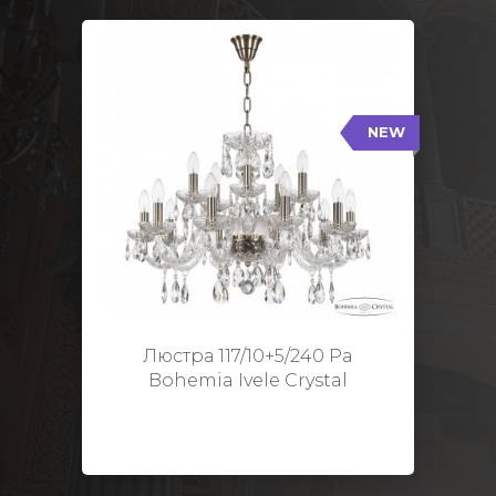
NEW
117/10+5/240 Pa
NEW
Тип: Стеклянный рожок
Цвет арматуры: Патина/
Кол-во ламп: 15
Диаметр: 70 см
Высота: 48 см
Люстра 117/10+5/240 Pa
Bohemia Ivele Crystal