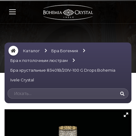
Каталог
Бра Богемия
Бра к потолочным люстрам
Бра хрустальные 83401B/20IV-100 G Drops Bohemia
Ivele Crystal