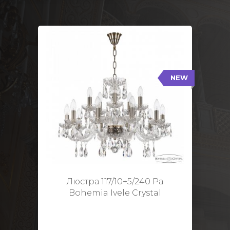
NEW
117/10+5/240 Pa
NEW
Тип: Стеклянный рожок
Цвет арматуры: Патина/
Кол-во ламп: 15
Диаметр: 70 см
Высота: 48 см
Люстра 117/10+5/240 Pa
Bohemia Ivele Crystal