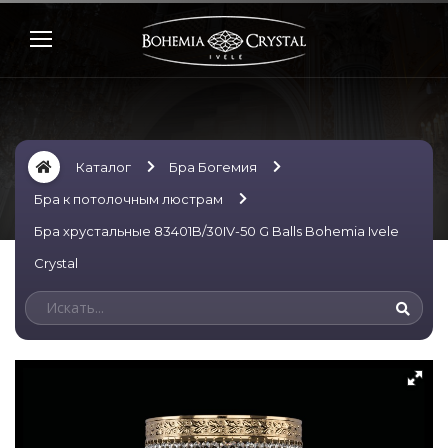
Каталог
Бра Богемия
Бра к потолочным люстрам
Бра хрустальные 83401B/30IV-50 G Balls Bohemia Ivele
Crystal