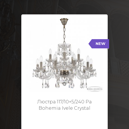
NEW
117/10+5/240 Pa
NEW
Тип: Стеклянный рожок
Цвет арматуры: Патина/
Кол-во ламп: 15
Диаметр: 70 см
Высота: 48 см
Люстра 117/10+5/240 Pa
Bohemia Ivele Crystal