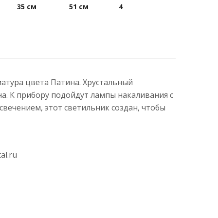
35 см
51 см
4
рматура цвета Патина. Хрустальный
а. К прибору подойдут лампы накаливания с
вечением, этот светильник создан, чтобы
al.ru