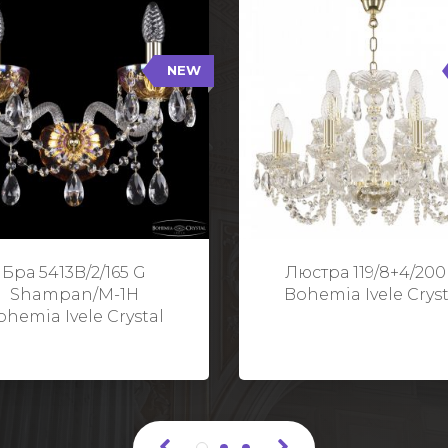
NEW
B/2/165 G Shampan/M-1H
119/8+4/200 G
NEW
Тип: Хрустальные
Тип: Стеклянный рожо
ет арматуры: Золото/
Цвет арматуры: Золото
Кол-во ламп: 2
Кол-во ламп: 1
Высота: 24 см
Диаметр: 58 с
Глубина: 21 см
Высота: 38 с
Бра 5413B/2/165 G
Люстра 119/8+4/200
Ширина: 35 см
Shampan/M-1H
Bohemia Ivele Cryst
ohemia Ivele Crystal