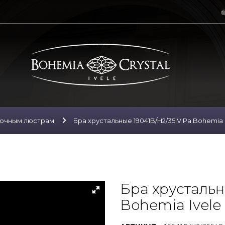
лочным люстрам
Бра хрустальные 19041B/H2/35IV Pa Bohemia I
Бра хрустальн
Bohemia Ivele 