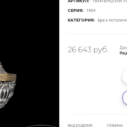
19041B/H2/35IV P
АРТИКУЛ:
1904
СЕРИЯ:
Бра к потолоч
КАТЕГОРИЯ:
26 643 руб.
Дос
Под
ВИД ИЗДЕЛИЯ:
ГЛУБИНА: