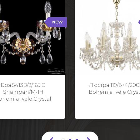
NEW
B/2/165 G Shampan/M-1H
119/8+4/200 G
NEW
Тип: Хрустальные
Тип: Стеклянный рожо
ет арматуры: Золото/
Цвет арматуры: Золото
Кол-во ламп: 2
Кол-во ламп: 1
Высота: 24 см
Диаметр: 58 с
Глубина: 21 см
Высота: 38 с
Бра 5413B/2/165 G
Люстра 119/8+4/200
Ширина: 35 см
Shampan/M-1H
Bohemia Ivele Cryst
ohemia Ivele Crystal