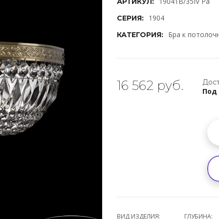
19041B/35IV Pa
АРТИКУЛ:
1904
СЕРИЯ:
Бра к потолоч
КАТЕГОРИЯ:
16 562 руб.
Дост
Под 
ВИД ИЗДЕЛИЯ:
ГЛУБИНА: