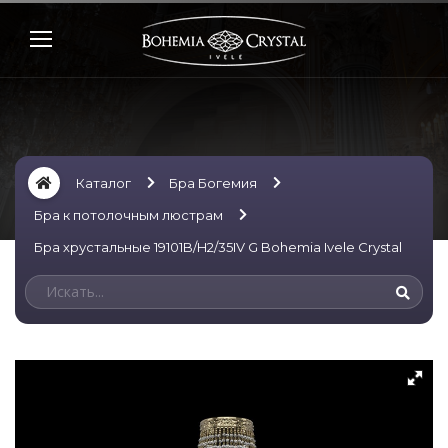
Каталог
Бра Богемия
Бра к потолочным люстрам
Бра хрустальные 19101B/H2/35IV G Bohemia Ivele Crystal