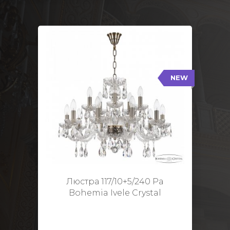
NEW
117/10+5/240 Pa
NEW
Тип: Стеклянный рожок
Цвет арматуры: Патина/
Кол-во ламп: 15
Диаметр: 70 см
Высота: 48 см
Люстра 117/10+5/240 Pa
Bohemia Ivele Crystal