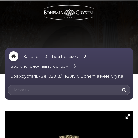
Каталог
Бра Богемия
Бра к потолочным люстрам
Бра хрустальные 19281B/H1/20IV G Bohemia Ivele Crystal