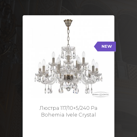
NEW
117/10+5/240 Pa
NEW
Тип: Стеклянный рожок
Цвет арматуры: Патина/
Кол-во ламп: 15
Диаметр: 70 см
Высота: 48 см
Люстра 117/10+5/240 Pa
Bohemia Ivele Crystal