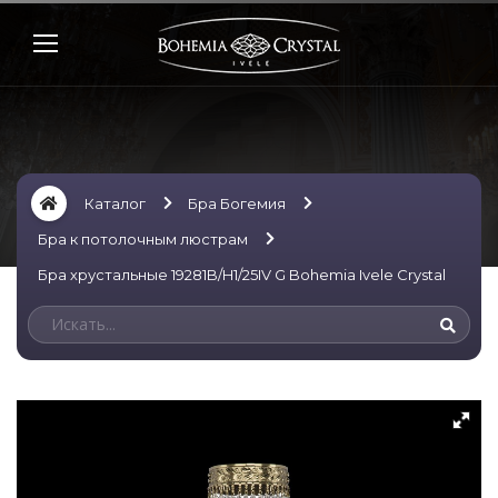
Каталог
Бра Богемия
Бра к потолочным люстрам
Бра хрустальные 19281B/H1/25IV G Bohemia Ivele Crystal