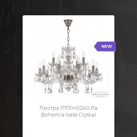
NEW
117/10+5/240 Pa
NEW
Тип: Стеклянный рожок
Цвет арматуры: Патина/
Кол-во ламп: 15
Диаметр: 70 см
Высота: 48 см
Люстра 117/10+5/240 Pa
Bohemia Ivele Crystal