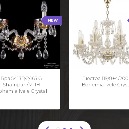
NEW
B/2/165 G Shampan/M-1H
119/8+4/200 G
NEW
Тип: Хрустальные
Тип: Стеклянный рожо
ет арматуры: Золото/
Цвет арматуры: Золото
Кол-во ламп: 2
Кол-во ламп: 1
Высота: 24 см
Диаметр: 58 с
Глубина: 21 см
Высота: 38 с
Бра 5413B/2/165 G
Люстра 119/8+4/200
Ширина: 35 см
Shampan/M-1H
Bohemia Ivele Cryst
ohemia Ivele Crystal