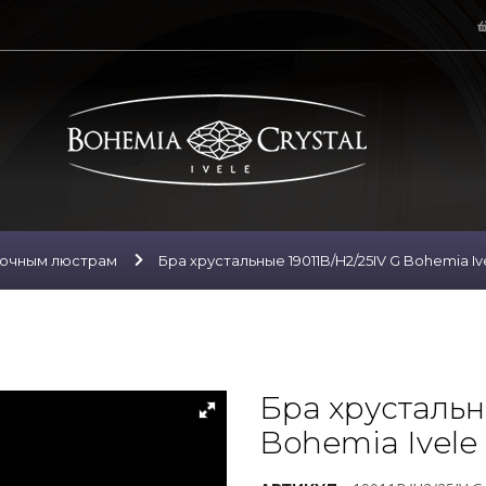
лочным люстрам
Бра хрустальные 19011B/H2/25IV G Bohemia Ive
Бра хрустальн
Bohemia Ivele 