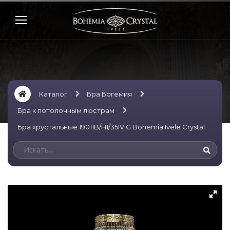
Каталог
Бра Богемия
Бра к потолочным люстрам
Бра хрустальные 19011B/H1/35IV G Bohemia Ivele Crystal