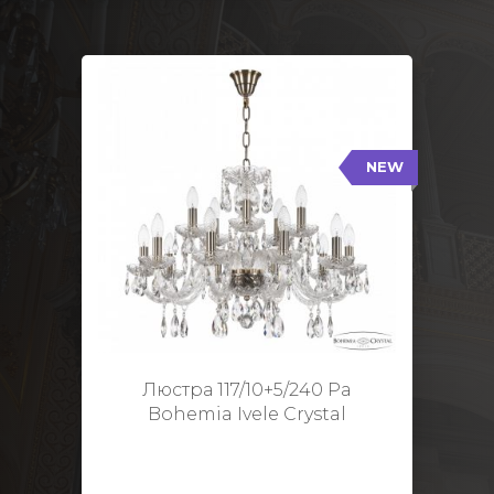
NEW
117/10+5/240 Pa
NEW
Тип: Стеклянный рожок
Цвет арматуры: Патина/
Кол-во ламп: 15
Диаметр: 70 см
Высота: 48 см
Люстра 117/10+5/240 Pa
Bohemia Ivele Crystal