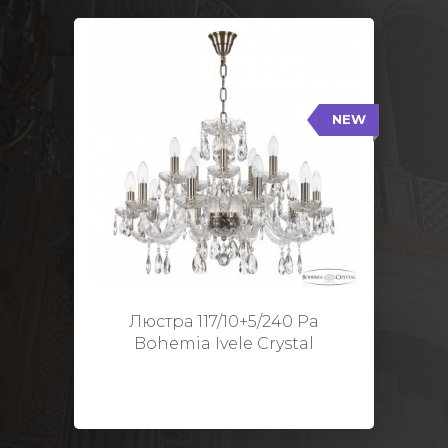
NEW
117/10+5/240 Pa
NEW
Тип: Стеклянный рожок
Цвет арматуры: Патина/
Кол-во ламп: 15
Диаметр: 70 см
Высота: 48 см
Люстра 117/10+5/240 Pa
Bohemia Ivele Crystal