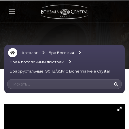
Каталог
Бра Богемия
Бра к потолочным люстрам
Бра хрустальные 19011B/35IV G Bohemia Ivele Crystal